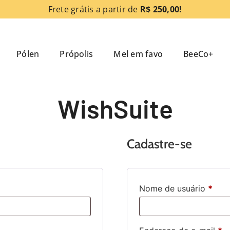
Frete grátis a partir de
R$ 250,00!
Pólen
Própolis
Mel em favo
BeeCo+
WishSuite
Cadastre-se
Nome de usuário
*