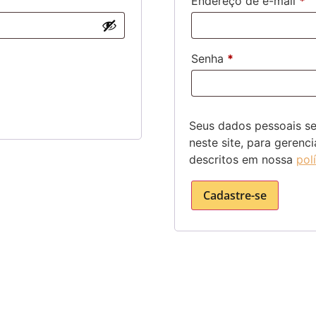
Endereço de e-mail
*
Senha
*
Seus dados pessoais ser
neste site, para gerenc
descritos em nossa
pol
Cadastre-se